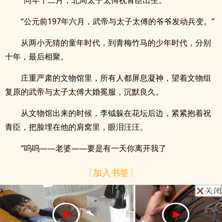
“同年十二月，北周太子太傅祝青臣出生。”
“公元前197年六月，武帝与太子太傅的爷爷发动兵变。”
从两小无猜的童年时代，到青梅竹马的少年时代，分别
十年，最后相聚。
庄重严肃的文物馆里，所有人都屏息凝神，望着文物组
复原的武帝与太子太傅大婚冕服，沉默良久。
从文物馆出来的时候，李钺躲在花坛后边，紧紧抱着祝
青臣，把脸埋在他的肩窝里，眼泪汪汪。
“呜呜——老婆——要是有一天你离开我了
〔加入书签〕
x