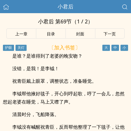
小君后
小君后 第69节（1 / 2）
上一章
目录
封面
下一页
〔加入书签〕
是谁？是谁得到了老婆的晚安吻？
没错，是我！是李钺！
祝青臣戴上眼罩，调整状态，准备睡觉。
李钺帮他掖好毯子，开心到哼起歌，哼了一会儿，忽然
想起老婆在睡觉，马上又噤了声。
清晨时分，飞船降落。
李钺没有喊醒祝青臣，反而帮他整理了一下毯子，让他