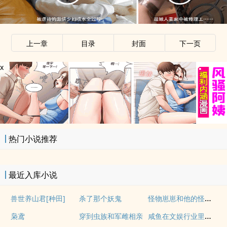
上一章
目录
封面
下一页
x
热门小说推荐
最近入库小说
怪物崽崽和他的怪物监护人
兽世养山君[种田]
杀了那个妖鬼
咸鱼在文娱行业里疯狂内卷
枭鸢
穿到虫族和军雌相亲