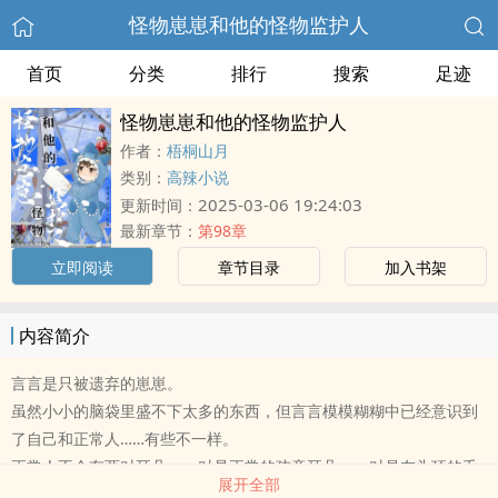
怪物崽崽和他的怪物监护人
首页
分类
排行
搜索
足迹
怪物崽崽和他的怪物监护人
作者：
梧桐山月
类别：
高辣小说
2025-03-06 19:24:03
更新时间：
最新章节：
第98章
立即阅读
章节目录
加入书架
内容简介
言言是只被遗弃的崽崽。
虽然小小的脑袋里盛不下太多的东西，但言言模模糊糊中已经意识到
了自己和正常人……有些不一样。
正常人不会有两对耳朵，一对是正常的孩童耳朵，一对是在头顶的毛
展开全部
耳朵，毛耳朵白