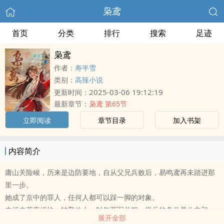
枭鸢
首页
分类
排行
搜索
足迹
枭鸢
作者：
寿半雪
类别：
高辣小说
2025-03-06 19:12:19
更新时间：
最新章节：
枭鸢 第65节
立即阅读
章节目录
加入书架
内容简介
庸山关险峻，历来是边防要地，自从父兄兵败后，易鸣鸢再未踏进那
里一步。
她成了京中的罪人，任何人都可以踩一脚的对象。
未婚夫背弃婚约，转娶他人，时年两军并犯，撤兵的条件是公主和
展开全部
亲。