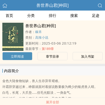
兽世养山君[种田]
首页
分类
排行
搜索
足迹
兽世养山君[种田]
作者：
稼禾
类别：
高辣小说
2025-03-06 20:12:19
更新时间：
最新章节：
第189章
立即阅读
章节目录
加入书架
内容简介
金色大陆食物短缺，兽人生存异常艰难。
许霜辞穿越过来，睁眼就面对着据说数量极为稀少的银虎兽人晴。
白毛，长尾，大爪垫……但毛光黯淡，一身血气。
相处过后，他将大猫从头摸到尾。又在冬季之前
展开全部