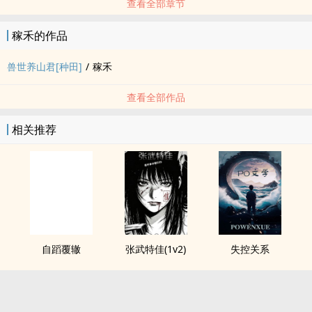
查看全部章节
稼禾的作品
兽世养山君[种田]
/
稼禾
查看全部作品
相关推荐
自蹈覆辙
张武特佳(1v2)
失控关系