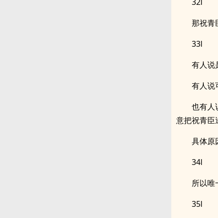
32l
那祝青
33l
有人说
有人说
也有人
意把祝青臣
具体原
34l
所以唯
35l