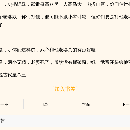
一，史书记载，武帝身高八尺，人高马大，力拔山河，你们估计
个老婆奴，你们打他，他可能不跟小辈计较，但你们要是打他老
了
是，听你们这样讲，武帝和他老婆真的有点好嗑
马，两小无猜，老婆死了，虽然没有捅破窗户纸，武帝还是给他
说古代皇帝三
〔加入书签〕
上一章
目录
封面
下一
推荐