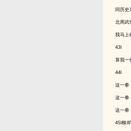
同历史
北周武
我马上
43l
算我一
44l
这一拳
这一拳
这一拳
45l柳