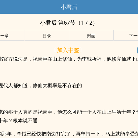
小君后
小君后 第67节（1 / 2）
上一章
目录
封面
下一
〔加入书签〕
书官方说法是，祝青臣在山上修仙，为李钺祈福，他修完仙就下
现代人都知道，修仙大概率是不存在的
来的那个人真的是祝青臣，他怎么可能一个人在山上生活十年？
十年？根本说不通
”的那年，李钺已经快把南边打完了，再坚持一下，马上就能享受