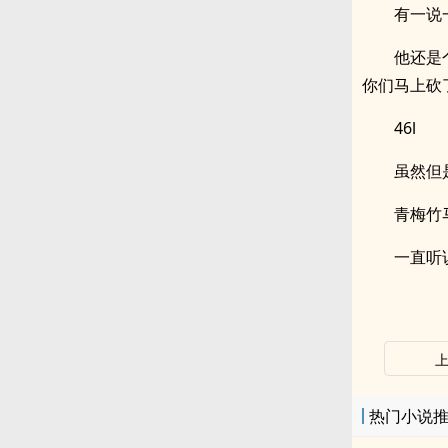
有一说
他还是
你们马上砍
46l
虽然但
青梅竹
一直听
热门小说