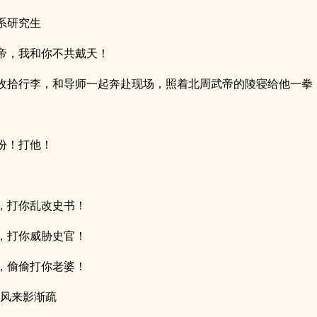
系研究生
帝，我和你不共戴天！
收拾行李，和导师一起奔赴现场，照着北周武帝的陵寝给他一拳
份！打他！
，打你乱改史书！
，打你威胁史官！
，偷偷打你老婆！
岸风来影渐疏