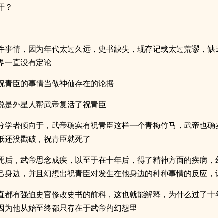
开？
件事情，因为年代太过久远，史书缺失，现存记载太过荒谬，缺
界一直没有定论
祝青臣的事情当做神仙存在的论据
说是外星人帮武帝复活了祝青臣
分学者倾向于，武帝确实有祝青臣这样一个青梅竹马，武帝也确
纸还没戳破，祝青臣就死了
死后，武帝思念成疾，以至于在十年后，得了精神方面的疾病，
己身边，并且幻想出祝青臣对发生在他身边的种种事情的反应，
直都有强迫史官修改史书的前科，这也就能解释，为什么过了十
因为他从始至终都只存在于武帝的幻想里