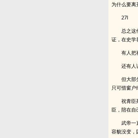
为什么要离
27l
总之这
证，在史学
有人把
还有人
但大部
只可惜窗户
祝青臣
臣，陪在自
武帝一
容貌没变，