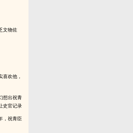
乏文物佐
实喜欢他，
幻想出祝青
让史官记录
年，祝青臣