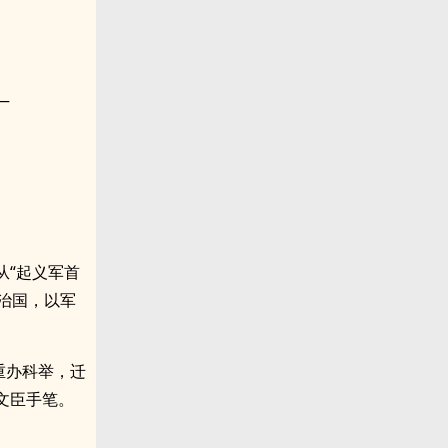
—
从“起义军首
武治国，以军
重办科举，迁
文臣手笔。