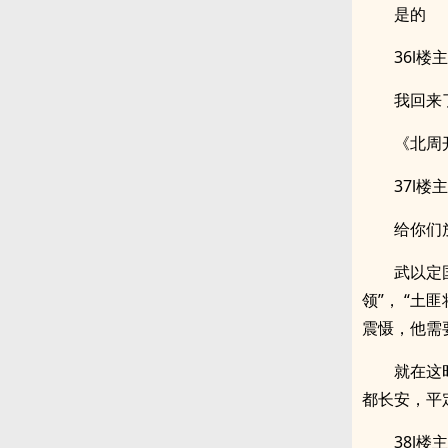
是的
36l楼主
我回来
《北周
37l楼主
给你们
武以定
领”， “土
震慑，他需
就在这
都长安，平
38l楼主