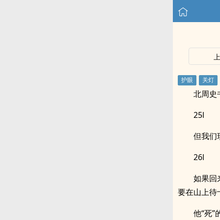
北周史
25l
但我们
26l
如果回
要在山上待
他“死