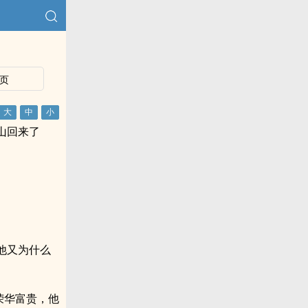
页
山回来了
他又为什么
荣华富贵，他