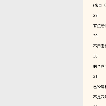
(来自
28l
有点恐
29l
不用害
30l
啊？啊
31l
已经送
不是武