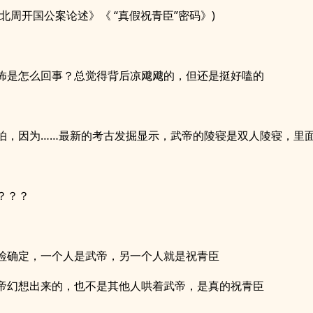
《北周开国公案论述》《 “真假祝青臣”密码》)
怖是怎么回事？总觉得背后凉飕飕的，但还是挺好嗑的
怕，因为……最新的考古发掘显示，武帝的陵寝是双人陵寝，里
？？？
检确定，一个人是武帝，另一个人就是祝青臣
帝幻想出来的，也不是其他人哄着武帝，是真的祝青臣