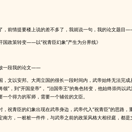
了，前情提要楼上说的差不多了，我就说一句，我的论文题目—
开国政策转变——以“祝青臣幻象”产生为分界线》
放一段我的论文——
国，文以安邦。大周立国的很长一段时间内，武帝始终无法完成
匪将领”，到“开国皇帝”， “治国帝王”的角色转变，他始终崇尚以
要一个得力的军师，需要一个辅佐的文臣。
时，祝青臣的幻象出现在武帝身边，武帝代入“祝青臣”的思路，
定南方，一桩桩一件件，与武帝之前的政策风格大相径庭，都是