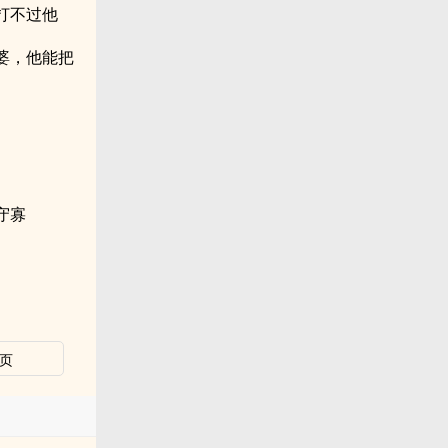
打不过他
婆，他能把
守寡
页