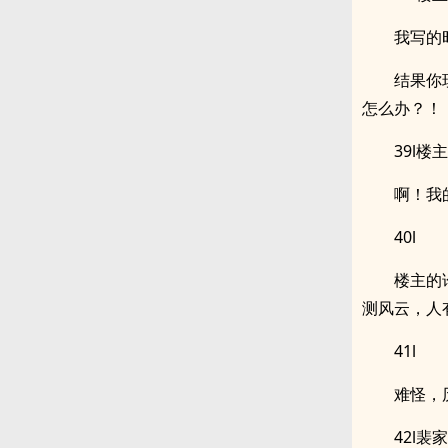
我写的
结果你
怎么办？！
39l楼主
啊！我
40l
楼主的
测风云，人
41l
难怪，
42l裴