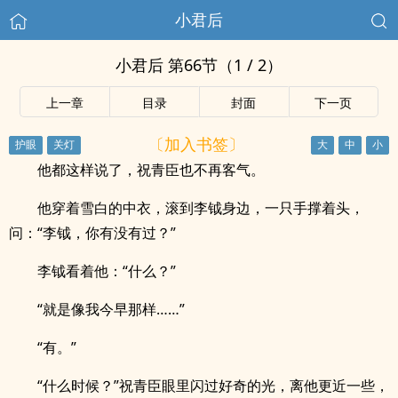
小君后
小君后 第66节（1 / 2）
上一章
目录
封面
下一页
〔加入书签〕
他都这样说了，祝青臣也不再客气。
他穿着雪白的中衣，滚到李钺身边，一只手撑着头，
问：“李钺，你有没有过？”
李钺看着他：“什么？”
“就是像我今早那样……”
“有。”
“什么时候？”祝青臣眼里闪过好奇的光，离他更近一些，