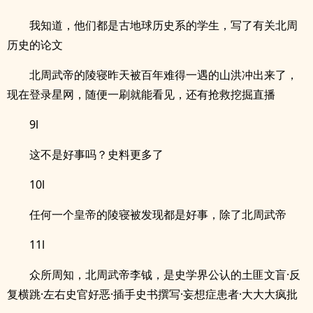
我知道，他们都是古地球历史系的学生，写了有关北周
历史的论文
北周武帝的陵寝昨天被百年难得一遇的山洪冲出来了，
现在登录星网，随便一刷就能看见，还有抢救挖掘直播
9l
这不是好事吗？史料更多了
10l
任何一个皇帝的陵寝被发现都是好事，除了北周武帝
11l
众所周知，北周武帝李钺，是史学界公认的土匪文盲·反
复横跳·左右史官好恶·插手史书撰写·妄想症患者·大大大疯批