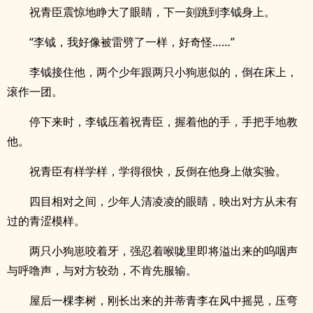
祝青臣震惊地睁大了眼睛，下一刻跳到李钺身上。
“李钺，我好像被雷劈了一样，好奇怪……”
李钺接住他，两个少年跟两只小狗崽似的，倒在床上，
滚作一团。
停下来时，李钺压着祝青臣，握着他的手，手把手地教
他。
祝青臣有样学样，学得很快，反倒在他身上做实验。
四目相对之间，少年人清凌凌的眼睛，映出对方从未有
过的青涩模样。
两只小狗崽咬着牙，强忍着喉咙里即将溢出来的呜咽声
与呼噜声，与对方较劲，不肯先服输。
屋后一棵李树，刚长出来的并蒂青李在风中摇晃，压弯