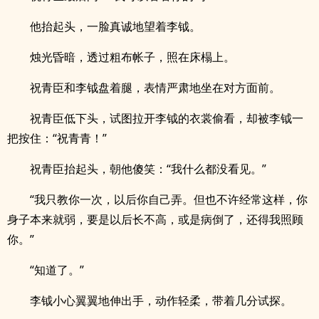
他抬起头，一脸真诚地望着李钺。
烛光昏暗，透过粗布帐子，照在床榻上。
祝青臣和李钺盘着腿，表情严肃地坐在对方面前。
祝青臣低下头，试图拉开李钺的衣裳偷看，却被李钺一
把按住：“祝青青！”
祝青臣抬起头，朝他傻笑：“我什么都没看见。”
“我只教你一次，以后你自己弄。但也不许经常这样，你
身子本来就弱，要是以后长不高，或是病倒了，还得我照顾
你。”
“知道了。”
李钺小心翼翼地伸出手，动作轻柔，带着几分试探。