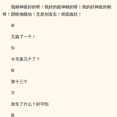
我精神挺好的呀！我好的挺神精的呀！我的好神挺的精
呀！阴暗地蠕动！无差别攻击！彻底疯狂！
4l
又疯了一个！
5l
今天第几个了？
6l
第十三个
7l
发生了什么？好可怕
8l