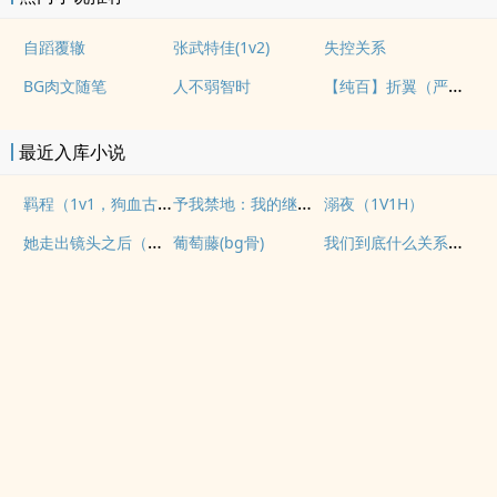
自蹈覆辙
张武特佳(1v2)
失控关系
【纯百】折翼（严厉上司是小鸟）
BG肉文随笔
人不弱智时
最近入库小说
羁程（1v1，狗血古早）
予我禁地：我的继子不对劲
溺夜（1V1H）
她走出镜头之后（纯爱 1v1
我们到底什么关系（姐弟）
葡萄藤(bg骨)