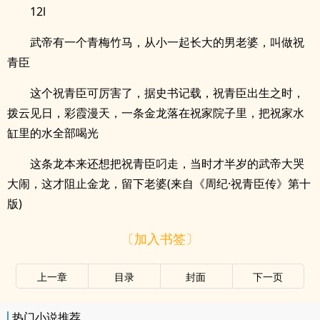
12l
武帝有一个青梅竹马，从小一起长大的男老婆，叫做祝
青臣
这个祝青臣可厉害了，据史书记载，祝青臣出生之时，
拨云见日，彩霞漫天，一条金龙落在祝家院子里，把祝家水
缸里的水全部喝光
这条龙本来还想把祝青臣叼走，当时才半岁的武帝大哭
大闹，这才阻止金龙，留下老婆(来自《周纪·祝青臣传》第十
版)
〔加入书签〕
上一章
目录
封面
下一页
热门小说推荐