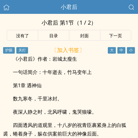
小君后
小君后 第1节（1 / 2）
没有了
目录
封面
下一页
〔加入书签〕
《小君后》作者：岩城太瘦生
一句话简介：十年逝去，竹马变年上
第1章 遇神仙
数九寒冬，千里冰封。
夜深人静之时，北风呼啸，鬼哭狼嚎。
四面透风的道观里，十八岁的祝青臣裹紧身上的白狐
裘，蜷着身子，躲在供案前巨大的神像后面。