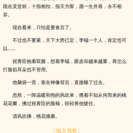
跪在灵堂前，十指相扣，指天为誓，愿一生并肩，永不相
弃。
现在看来，只怕是要食言了。
不过也不要紧，天下大势已定，李钺一个人，肯定也可
以……
祝青臣抱着双腿，想着李钺，眼皮却越来越重，再怎么
打脸掐耳朵也不管用。
他脑袋一歪，靠在神像背后，直接睡了过去。
忽然，一阵温暖和煦的风吹来，携着不知从何而来的桃
花花瓣，拂过祝青臣的脸颊，轻轻将他拢住。
清风吹拂，桃花缠裹。
〔加入书签〕