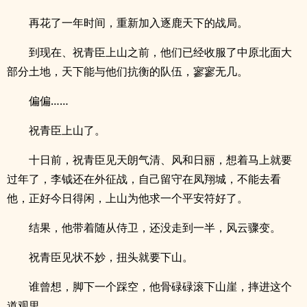
再花了一年时间，重新加入逐鹿天下的战局。
到现在、祝青臣上山之前，他们已经收服了中原北面大
部分土地，天下能与他们抗衡的队伍，寥寥无几。
偏偏……
祝青臣上山了。
十日前，祝青臣见天朗气清、风和日丽，想着马上就要
过年了，李钺还在外征战，自己留守在凤翔城，不能去看
他，正好今日得闲，上山为他求一个平安符好了。
结果，他带着随从侍卫，还没走到一半，风云骤变。
祝青臣见状不妙，扭头就要下山。
谁曾想，脚下一个踩空，他骨碌碌滚下山崖，摔进这个
道观里。