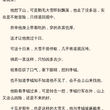
他想下山，可是鹅毛大雪即刻飘落，他走了没多远，实
在是不敢冒险，只得退回观中。
所幸他身上带着吃的，穿的衣裳也厚。
这才让他熬过十日。
可这十日来，大雪不曾停歇，几乎将道观压垮。
倘若一直这样，只怕凶多吉少。
祝青臣叹了口气，垂下眼睛，想到李钺。
也不知道李钺知不知道他不见了、会不会上山来找他。
他盼着李钺过来，可是转念一想，李钺行军在外，山上
又这么凶险，还是不来的好。
十五岁那年，也是这样的大雪天，他与李钺披麻戴孝，