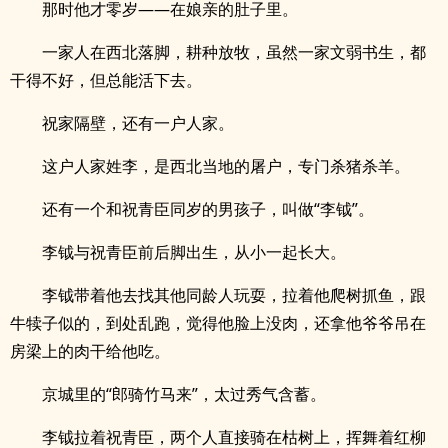
那时他才零岁——在娘亲的肚子里。
一家人在西北落脚，耕种放牧，虽然一家文弱书生，都
干得不好，但总能活下去。
祝家隔壁，还有一户人家。
这户人家姓李，是西北当地的屠户，专门杀猪杀羊。
还有一个和祝青臣同岁的男孩子，叫做“李钺”。
李钺与祝青臣前后脚出生，从小一起长大。
李钺带着他去找其他同龄人玩耍，拉着他爬树抓鱼，跟
牛犊子似的，到处乱跑，觉得他脸上没肉，还拿他爷爷吊在
房梁上的肉干给他吃。
京城里的“郎骑竹马来”，太过秀气含蓄。
李钺拉着祝青臣，两个人直接骑在枯树上，挥舞着红柳