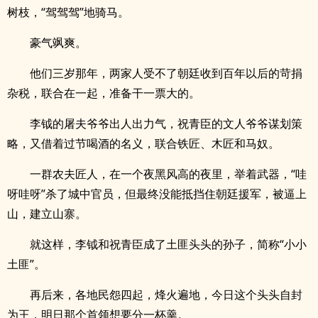
树枝，“驾驾驾”地骑马。
豪气飒爽。
他们三岁那年，两家人受不了朝廷收到百年以后的苛捐
杂税，联合在一起，准备干一票大的。
李钺的屠夫爷爷出人出力气，祝青臣的文人爷爷谋划策
略，又借着过节喝酒的名义，联合铁匠、木匠和马奴。
一群农夫匠人，在一个夜黑风高的夜里，举着武器，“哇
呀哇呀”杀了城中官员，但最终没能抵挡住朝廷援军，被逼上
山，建立山寨。
就这样，李钺和祝青臣成了土匪头头的孙子，简称“小小
土匪”。
再后来，各地民怨四起，烽火遍地，今日这个头头自封
为王，明日那个首领想要分一杯羹。