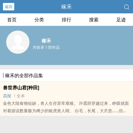
稼禾
返回
首页
分类
排行
搜索
足迹
稼禾
共收录 1 部作品
稼禾的全部作品集
兽世养山君[种田]
高辣
全本
金色大陆食物短缺，兽人生存异常艰难。 许霜辞穿越过来，睁眼就面
对着据说数量极为稀少的银虎兽人晴。 白毛，长尾，大爪垫……但毛
光黯淡，一身血气。 相处过后，他将大猫从头摸到尾。又在冬季之前
本站提示：各位书友要是觉得《兽世养山君[种田]》还不错的话请不
要忘记向您QQ群和微博里的朋友推荐哦！