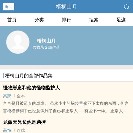
梧桐山月
返回
首页
分类
排行
搜索
足迹
梧桐山月
共收录 2 部作品
梧桐山月的全部作品集
怪物崽崽和他的怪物监护人
高辣
全本
言言是只被遗弃的崽崽。 虽然小小的脑袋里盛不下太多的东西，但言
言模模糊糊中已经意识到了自己和正常人……有些不一样。 正常人不
会有两对耳朵，一对是正常的孩童耳朵，一对是在头顶的毛耳朵，毛
龙傲天兄长他是弟控
耳朵白
高辣
连载
本站提示：各位书友要是觉得《怪物崽崽和他的怪物监护人》还不错