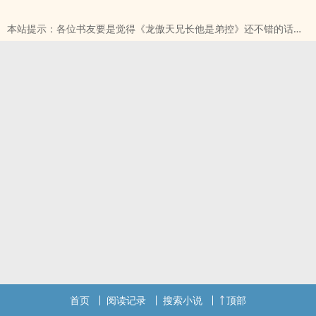
的话请不要忘记向您QQ群和微博里的朋友推荐哦！
本站提示：各位书友要是觉得《龙傲天兄长他是弟控》还不错的话请
不要忘记向您QQ群和微博里的朋友推荐哦！
首页
阅读记录
搜索小说
顶部