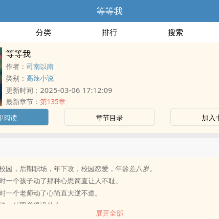
等等我
分类
排行
搜索
等等我
作者：
司南以南
类别：
高辣小说
2025-03-06 17:12:09
更新时间：
最新章节：
第135章
即阅读
章节目录
加入
校园，后期职场，年下攻，校园恋爱，年龄差八岁。
对一个孩子动了那种心思简直让人不耻。
对一个老师动了心简直大逆不道。
了，付羽觉得没什么
展开全部