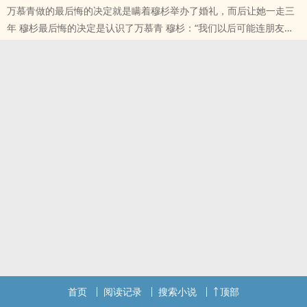
万慕青做的最后悔的决定就是瞒着穆杉举办了婚礼，而后让她一走三
年 穆杉最后悔的决定是认识了万慕青 穆杉：“我们以后可能连朋友都
做不成” 万慕青：“我从没想过和你做朋友” 曾秀恩是她的意料之
本站提示：各位书友要是觉得《你我相遇》还不错的话请不要忘记向
您QQ群和微博里的朋友推荐哦！
首页
阅读记录
搜索小说
顶部