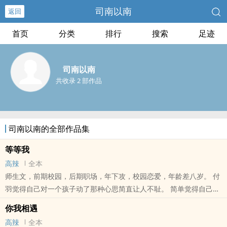
司南以南
返回
首页
分类
排行
搜索
足迹
司南以南
共收录 2 部作品
司南以南的全部作品集
等等我
高辣
全本
师生文，前期校园，后期职场，年下攻，校园恋爱，年龄差八岁。 付
羽觉得自己对一个孩子动了那种心思简直让人不耻。 简单觉得自己对
一个老师动了心简直大逆不道。 可爱了就是爱了，付羽觉得没什么
你我相遇
本站提示：各位书友要是觉得《等等我》还不错的话请不要忘记向您
高辣
全本
QQ群和微博里的朋友推荐哦！