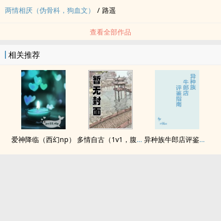
两情相厌（伪骨科，狗血文）
/
路遥
查看全部作品
相关推荐
爱神降临（西幻np）
多情自古（1v1，腹黑内侍咸鱼皇后）
异种族牛郎店评鉴指南