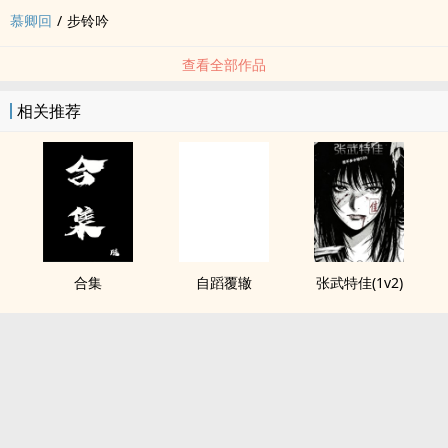
慕卿回
/
步铃吟
查看全部作品
相关推荐
合集
自蹈覆辙
张武特佳(1v2)