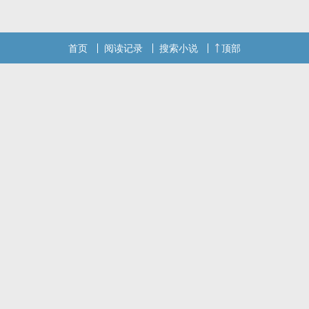
记向您QQ群和微博里的朋友推荐哦！
首页
阅读记录
搜索小说
顶部