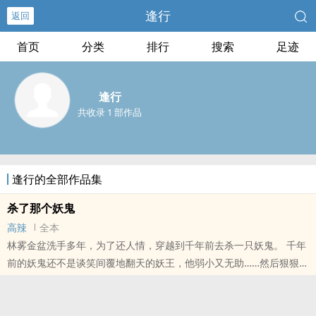
逢行
返回
首页
分类
排行
搜索
足迹
逢行
共收录 1 部作品
逢行的全部作品集
杀了那个妖鬼
高辣
全本
林雾金盆洗手多年，为了还人情，穿越到千年前去杀一只妖鬼。 千年
前的妖鬼还不是谈笑间覆地翻天的妖王，他弱小又无助……然后狠狠阴
了一把林雾。 林雾阴沟翻船，实力退到练气期，又无意吃下与妖鬼同
生共
本站提示：各位书友要是觉得《杀了那个妖鬼》还不错的话请不要忘