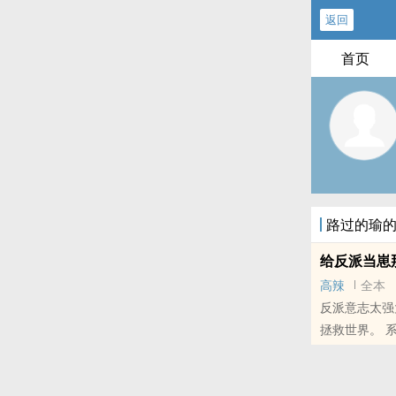
返回
首页
路过的瑜
给反派当崽那
高辣
全本
反派意志太强
拯救世界。 
的道路
本站提示：各
的朋友推荐哦