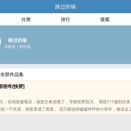
路过的瑜
分类
排行
搜索
路过的瑜
共收录 1 部作品
的全部作品集
些年[快穿]
大，在幼崽被嘎后，就把主角也嘎了，导致世界毁灭。 系统111接到任
系统一个失误，假崽变成了真崽。 话只能说得磕磕绊绊的小祈年，被迫走
位书友要是觉得《给反派当崽那些年[快穿]》还不错的话请不要忘记向您
！