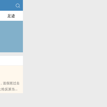
足迹
务，送假崽过去
上给反派当崽
QQ群和微博里