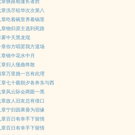
六章狭路相逢长者胜
七章洗尽铅华次次第八
八章吃着碗里养着锅里
九章物归原主选到死路
章雾中天黑龙现
一章你方唱罢我方退场
二章镜中花水中月
三章归人慢曲终散
四章万里挑一岂有此理
五章七十载朝夕各奔东与西
六章风云际会两眼一黑
七章故人旧友总有借口
八章宁归因果毋为宿缘
九章百日有幸手下留情
九章百日有幸手下留情