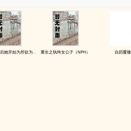
拥有金手指后她开始为所欲为（nph）
重生之纨绔女公子（NPH）
自蹈覆