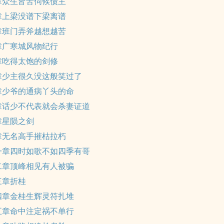
章众生皆苦伺候债主
章上梁没谱下梁离谱
章班门弄斧越想越苦
章广寒城风物纪行
章吃得太饱的剑修
章少主很久没这般笑过了
章少爷的通病丫头的命
章话少不代表就会杀妻证道
章星陨之剑
章无名高手摧枯拉朽
一章四时如歌不如四季有哥
二章顶峰相见有人被骗
三章折桂
四章金桂生辉灵符扎堆
五章命中注定祸不单行