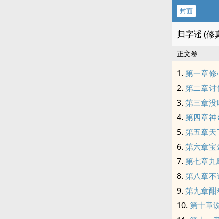
封面
归字谣 (
正文卷
第一章修
第二章讨
第三章没
第四章神
第五章天
第六章宝
第七章九
第八章不
第九章酣
第十章