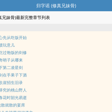
归字谣 (修真兄妹骨)
修真兄妹骨)最新完整章节列表
心先从吃饭开始
债玩意儿
吃过饱饭的剑修
奇哨子从哪来
下第二凌星剑
剑在手果子下酒
歌崖招生旧录
讲究的桃山野人
春花时韶光易逝
说散就散的宴席