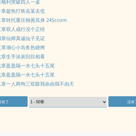
章顺利突破四人一桌
一章趁热打铁岳某去也
章转托重任独善其身 245ccom
三章双人成行没个正经
四章仙师真诚仙子见证
五章湖心小岛炙热烧烤
六章生手涂炭刮目相看
七章盈盈隔一水七头十五尾
七章盈盈隔一水七头十五尾
八章一人两狗三双眼我命由我不由天
没有了
没有