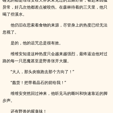
碰见的都是维维安在天界从未见过的丑陋野兽，看起来凶猛
异常，好几次他都差点被咬伤。在森林待着的三天里，他只
喝了些溪水。
他仍旧在思索着食物的来源，尽管身上的热度已经无法
忽视了。
是的，他的诅咒总是很有效。
维维安知道这种热度只会越来越强烈，最终逼迫他对过
路的每一只恶魔甚至是野兽张开大腿。
“大人，那头炎狼跑去那个方向了！”
“蠢货！把带着晶石的箭给我！”
维维安突然回过神来，他听见马的嘶叫和快速靠近的脚
步声。
还有野兽的腥臭味！