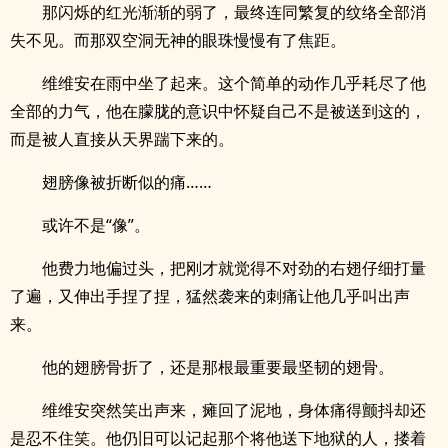
那闪烁的红光渐渐的弱了，最终连同繁复的纹络全部消
失不见。而那双空洞无神的眼珠慢慢有了焦距。
维维安在雨中坐了起来。这个简单的动作几乎耗尽了他
全部的力气，他在朦胧的意识中怀疑自己不是被送到这的，
而是被人直接从天界踹下来的。
翅膀像被折断似的痛……
或许不是“像”。
他费力地偏过头，把刚才就觉得不对劲的右翅仔细打量
了遍，又伸出手捏了捏，猛然袭来的刺痛让他几乎叫出声
来。
他的翅膀骨折了，还是那根最重要最坚韧的翅骨。
维维安突然笑出声来，瘫回了泥地，身体痛得颤抖却还
是忍不住笑。他仍旧可以记起那个将他送下地狱的人，搂着