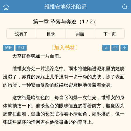
维维安地狱沦陷记
第一章 坠落与奔逃（1 / 2）
没有了
目录
封面
下一页
〔加入书签〕
天空红得犹如一片血海。
维维安身处一片泥泞之中。雨水将他陷进泥浆里的翅膀
浸湿了，赤裸的身躯上几乎没有一块干净的皮肤，除了表面
的污渍，一种繁丽复杂的纹络密密麻麻地覆盖着全身。
这纹络是暗红色的，每当它闪烁一次红光，维维安的身
体就抽搐一下。他淡蓝色的眼珠僵直的看着前方，脸庞因为
痛苦扭曲着，鬈曲的长发脏得看不清颜色，湿淋淋的，像一
张破烂腐坏的渔网盖在他微微曲起的背脊上。