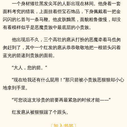
一个身材矮壮黑发尖耳的人影出现在林间。他身着一套
面料考究的猎装，上面挂着些宝石饰品，下身佩戴着一把金
闪闪的匕首与一条马鞭。他皮肤黝黑，面貌粗鲁傲慢，却没
有看模样似乎是恶魔贵族中最底层的小贵族。
他出现后不久，三个高壮的扈从打扮的恶魔牵着马也匆
匆赶到了，其中一个红发的扈从恭恭敬敬地把一根箭头闪着
蓝光的箭递到贵族的面前。
“大人，您的箭。”
“现在给我还有什么屁用！”那只箭被小贵族恶狠狠却小心
地拿到手里。
“可您说这支珍贵的箭要再最紧急的时候才能——”
红发扈从被狠狠踹了个跟头。
〔加入书签〕