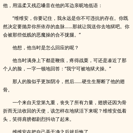
他，用温柔又残忍嗓音在他的耳边亲昵地低语：
“维维安，你要记住，我永远是你不可违抗的存在。你既
然决定要抛弃你所依存的血脉……那就让我送你去地狱吧。你
会被那些低贱的恶魔操的合不拢腿。”
他想，他当时是怎么回应的呢？
他当时满身上下都是鞭痕，疼得战栗，可还是凑近了那
个人的脸，一字一顿地回答：“我宁可被地狱犬操。”
那人的脸似乎更加阴冷，然后……硬生生掰断了他的翅
骨。
一个来自天堂第九重，丧失了所有力量，翅膀还因为骨
折而无法收回的天使，该怎样在地狱活下来呢？维维安低着
头，笑得肩膀都剧烈抖动了起来。
维维安在把自己弄干净之后就后悔了。