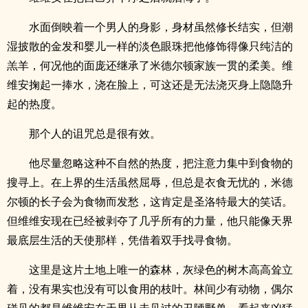
水面倒映着一个男人的身影，身材虽然修长结实，但潮
湿披散的金发和婴儿一样的淡色眼珠把他修饰得像只纯洁的
羔羊，何况他的面庞还继承了米德尔顿家族一贯的柔美。维
维安掬起一捧水，浇在脸上，可这还是无法浇灭身上隐隐升
起的热度。
那个人的诅咒总是很有效。
他尽量忽略这种不自然的热度，把注意力集中到食物的
搜寻上。在上界的生活虽然屈辱，但总是衣食无忧的，米德
尔顿的长子会为食物而发愁，这肯定是圣洛特最大的笑话。
但维维安现在已经被剥夺了几乎所有的力量，他只能像天界
最底层生活的天使那样，凭借着双手找寻食物。
这里是这片土地上唯一的森林，灰绿色的树木高高耸立
着，没有果实也没有可以食用的枝叶。林间少有动物，偶尔