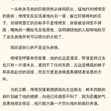
一头铁灰毛色的巨狼突然从林间跃出，猛地扑到维维安
的面前，维维安反应迅速地向后一退，躲过巨狼锋利的爪
子。但很明显它的目标并不是维维安，炎狼被追得慌不择
路，嘴角的一圈短毛呈焦黑色，说明捕猎他的人聪明地耗尽
了这头炎狼所有可以喷出的火焰了。
现在该担心的不是这头炎狼。
维维安呼吸有些发紧，他的右边是溪流，即便是跨过去
也只有一片灌木丛，遮挡不了任何东西，左边是稀疏的林子
和高低起伏的泥坡，而后方更是炎狼逃离捕猎者追逐的方
向。
当机立断，维维安拢着翅膀就向左边跑去，树木四散的
枝叶划破了他的翅膀，但他已经感受不到了，因为恶魔的气
息离他很近很近，他只能大脑一片空白地向前疯狂奔逃。